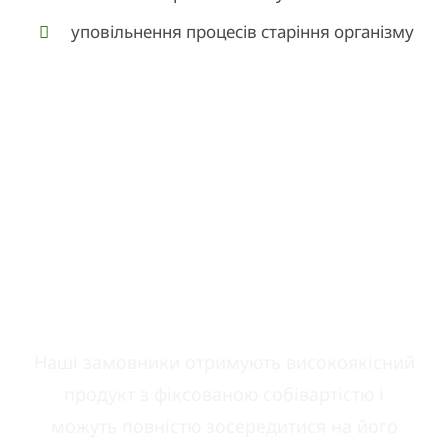
уповільнення процесів старіння організму
Наша компанія є лідером у
сфері надання послуг
контрактного виробництва
Наші замовники отримують високоякісний
продукт з фіксованою собівартістю і
можуть повністю зосередитися на його