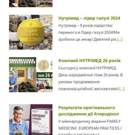
Нутрімед – лідер галузі 2024
Нутрімед – 9 років лідерства:
перемога в Лідер галузі 2024!Ми
зробили це знову! Дев’ятий рік
[...]
Компанії НУТРІМЕД 26 років
Сьогодні у компанії НУТРІМЕД
День народження. Нам 26 років. В
умовах продовження
повномасштабної, виснажливої
[...]
Результати оригінального
дослідження дії Атеродінол
У міжнародному виданні FAMILY
MEDICINE. EUROPEAN PRACTICES /
СІМЕЙНА МЕДИЦИНА.