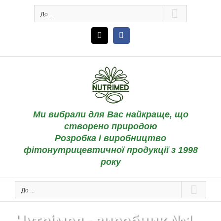
Skip
До ...
to
content
Email
Facebook
Ми вибрали для Вас найкраще, що
створено природою
Розробка і виробництво
фітонутрицевтичної продукції з 1998
року
До ...
Нутрімед - виробник №1