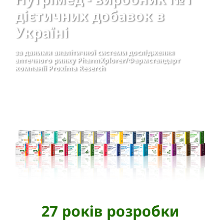
дієтичних добавок в
Україні
за даними аналітичної системи дослідження
аптечного ринку PharmXplorer/Фармстандарт
компанії Proxima Reserch
ДІЗНАЙТЕСЯ ДОКЛАДНІШЕ
27 років розробки